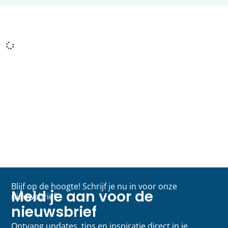
Blijf op de hoogte! Schrijf je nu in voor onze
Meld je aan voor de
nieuwsbrief
nieuwsbrief
Ontvang updates, tips en inspiratie direct in je