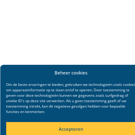
Beheer cookies
Om de beste ervaringen te bieden, gebruiken we technologieën zoals cookie
om apparaatinformatie op te slaan en/of te openen. Door toestemming te
geven voor deze technologieën kunnen we gegevens zoals surfgedrag of
unieke ID's op deze site verwerken. Als u geen toestemming geeft of uw
toestemming intrekt, kan dit negatieve gevolgen hebben voor bepaalde
functies en kenmerken.
Accepteren