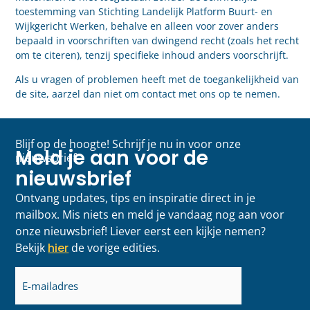
toestemming van Stichting Landelijk Platform Buurt- en
Wijkgericht Werken, behalve en alleen voor zover anders
bepaald in voorschriften van dwingend recht (zoals het recht
om te citeren), tenzij specifieke inhoud anders voorschrijft.
Als u vragen of problemen heeft met de toegankelijkheid van
de site, aarzel dan niet om contact met ons op te nemen.
Blijf op de hoogte! Schrijf je nu in voor onze
Meld je aan voor de
nieuwsbrief
nieuwsbrief
Ontvang updates, tips en inspiratie direct in je
mailbox. Mis niets en meld je vandaag nog aan voor
onze nieuwsbrief! Liever eerst een kijkje nemen?
Bekijk
hier
de vorige edities.
E-
mailadres
(Vereist)