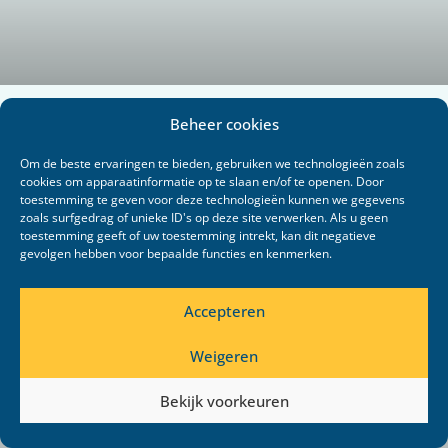
LPB heeft nieuw bestuurslid: Joyce
Prins
LEES VERDER >
10 februari 2026