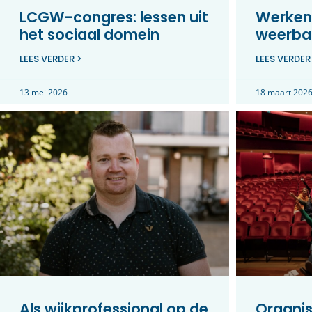
LCGW-congres: lessen uit
Werken
het sociaal domein
weerbar
LEES VERDER >
LEES VERDER
13 mei 2026
18 maart 202
Als wijkprofessional op de
Organis