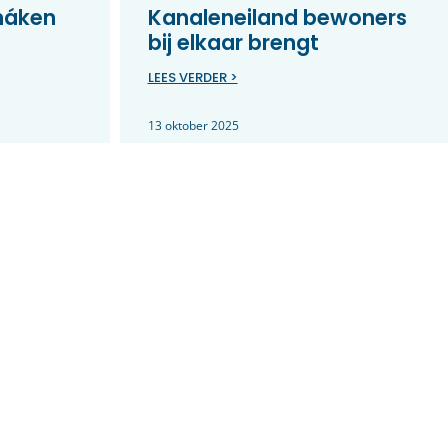
máken
Kanaleneiland bewoners
bij elkaar brengt
LEES VERDER >
13 oktober 2025
 podium
5x weerbare wijken