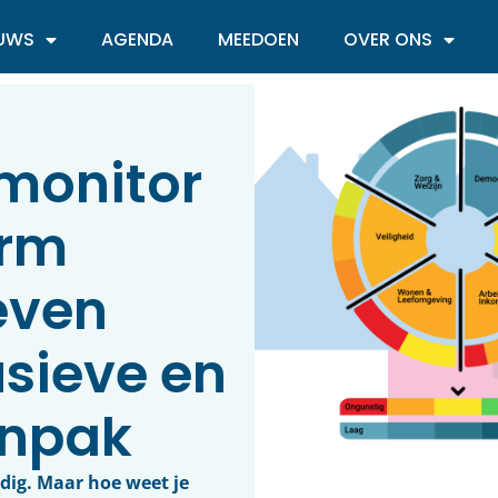
EUWS
AGENDA
MEEDOEN
OVER ONS
monitor
orm
even
usieve en
anpak
dig. Maar hoe weet je