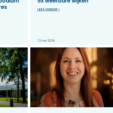
 podium
5x weerbare wijken
res
LEES VERDER >
13 mei 2026