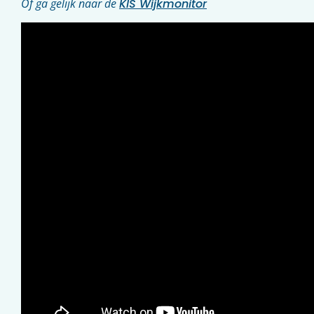
Of ga gelijk naar de
KIS Wijkmonitor