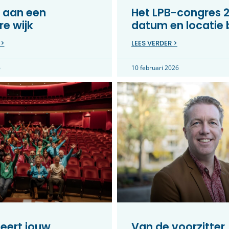
 aan een
Het LPB-congres 2
e wijk
datum en locatie
 >
LEES VERDER >
6
10 februari 2026
eert jouw
Van de voorzitter