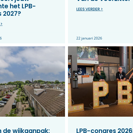
te het LPB-
LEES VERDER >
s 2027?
 >
6
22 januari 2026
in de wijkaanpak:
LPB-congres 2026