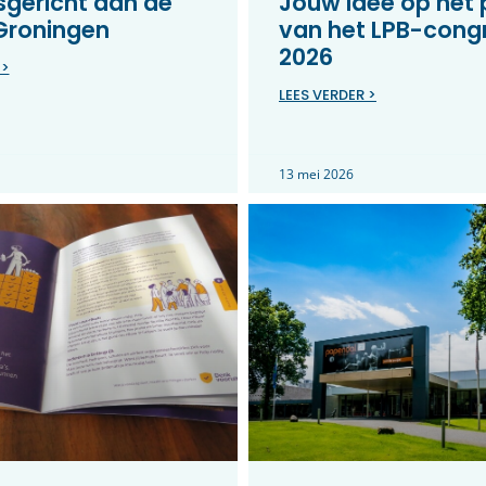
gericht aan de
Jouw idee op het
 Groningen
van het LPB-cong
2026
 >
LEES VERDER >
13 mei 2026