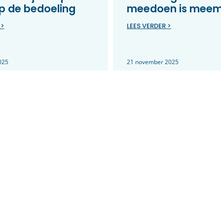
p de bedoeling
meedoen is mee
 >
LEES VERDER >
025
21 november 2025
gericht aan de
Jouw idee op het