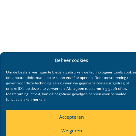
Beheer cookies
Om de beste ervaringen te bieden, gebruiken we technologieën zoals cookie
om apparaatinformatie op te slaan en/of te openen. Door toestemming te
geven voor deze technologieën kunnen we gegevens zoals surfgedrag of
unieke ID's op deze site verwerken. Als u geen toestemming geeft of uw
toestemming intrekt, kan dit negatieve gevolgen hebben voor bepaalde
functies en kenmerken.
Accepteren
Weigeren