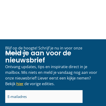
Blijf op de hoogte! Schrijf je nu in voor onze
Meld je aan voor de
nieuwsbrief
nieuwsbrief
Ontvang updates, tips en inspiratie direct in je
mailbox. Mis niets en meld je vandaag nog aan voor
onze nieuwsbrief! Liever eerst een kijkje nemen?
Bekijk
hier
de vorige edities.
E-
mailadres
(Vereist)