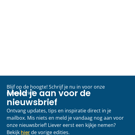
Blijf op de hoogte! Schrijf je nu in voor onze
Meld je aan voor de
nieuwsbrief
nieuwsbrief
Ontvang updates, tips en inspiratie direct in je
mailbox. Mis niets en meld je vandaag nog aan voor
onze nieuwsbrief! Liever eerst een kijkje nemen?
Bekijk
hier
de vorige edities.