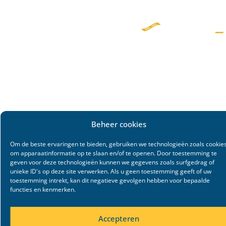
Beheer cookies
Om de beste ervaringen te bieden, gebruiken we technologieën zoals cookie
om apparaatinformatie op te slaan en/of te openen. Door toestemming te
geven voor deze technologieën kunnen we gegevens zoals surfgedrag of
unieke ID's op deze site verwerken. Als u geen toestemming geeft of uw
toestemming intrekt, kan dit negatieve gevolgen hebben voor bepaalde
functies en kenmerken.
Accepteren