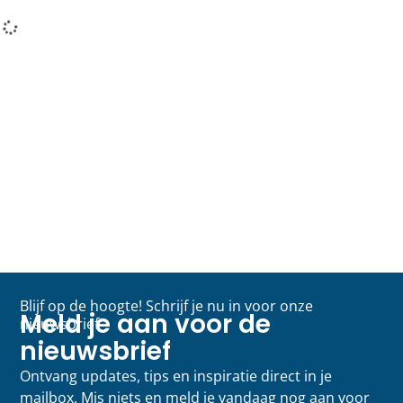
Blijf op de hoogte! Schrijf je nu in voor onze
Meld je aan voor de
nieuwsbrief
nieuwsbrief
Ontvang updates, tips en inspiratie direct in je
mailbox. Mis niets en meld je vandaag nog aan voor