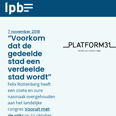
7 november 2018
“Voorkom
dat de
gedeelde
stad een
verdeelde
stad wordt”
Felix Rottenberg heeft
een zoete en zure
nasmaak overgehouden
aan het landelijke
congres
Vooruit met
de wijk!
op 11 oktober