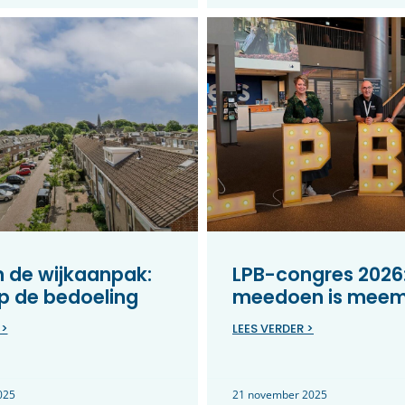
in de wijkaanpak:
LPB-congres 2026
p de bedoeling
meedoen is mee
 >
LEES VERDER >
025
21 november 2025