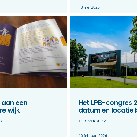
13 mei 2026
 aan een
Het LPB-congres 2
e wijk
datum en locatie
 >
LEES VERDER >
6
10 februari 2026