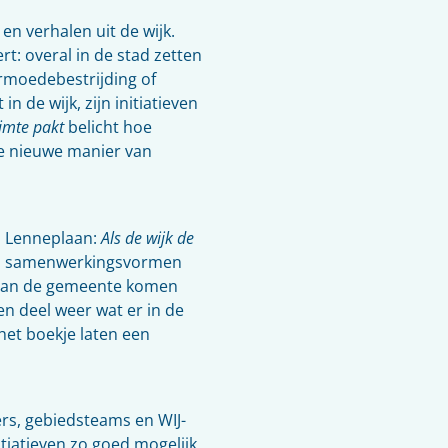
 en verhalen uit de wijk.
t: overal in de stad zetten
armoedebestrijding of
 de wijk, zijn initiatieven
uimte pakt
belicht hoe
e nieuwe manier van
an Lenneplaan:
Als de wijk de
 en samenwerkingsvormen
 van de gemeente komen
n deel weer wat er in de
 het boekje laten een
rs, gebiedsteams en WIJ-
iatieven zo goed mogelijk