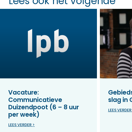
Lees ook het volgende
Vacature:
Gebieds
Communicatieve
slag in
Duizendpoot (6 – 8 uur
LEES VERDER
per week)
LEES VERDER >