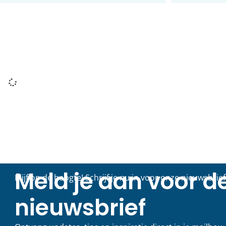
Vacature:
Gebieds
Communicatieve
slag in
Duizendpoot (6 – 8 uur
LEES VERDER
per week)
LEES VERDER >