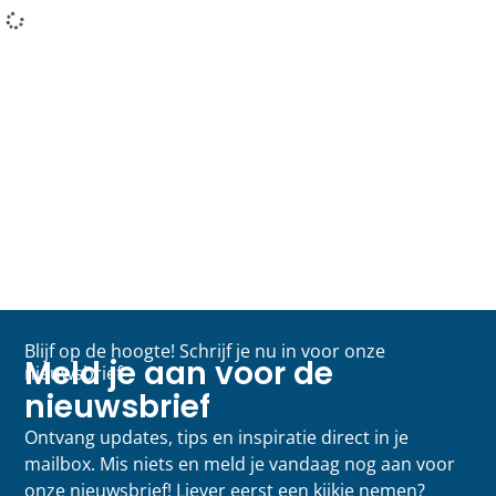
Blijf op de hoogte! Schrijf je nu in voor onze
Meld je aan voor de
nieuwsbrief
nieuwsbrief
Ontvang updates, tips en inspiratie direct in je
mailbox. Mis niets en meld je vandaag nog aan voor
onze nieuwsbrief! Liever eerst een kijkje nemen?