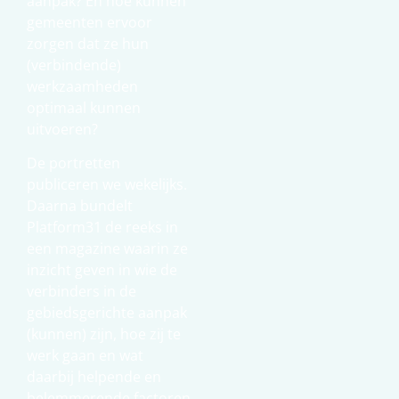
aanpak? En hoe kunnen
gemeenten ervoor
zorgen dat ze hun
(verbindende)
werkzaamheden
optimaal kunnen
uitvoeren?
De portretten
publiceren we wekelijks.
Daarna bundelt
Platform31 de reeks in
een magazine waarin ze
inzicht geven in wie de
verbinders in de
gebiedsgerichte aanpak
(kunnen) zijn, hoe zij te
werk gaan en wat
daarbij helpende en
belemmerende factoren