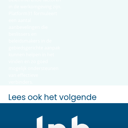
in de werkomgeving zijn.
Platform31 formuleert
een aantal
aanbevelingen die
beslissers en
beleidsmakers in de
gebiedsgerichte aanpak
kunnen helpen in het
vinden en zo goed
mogelijk ondersteunen
van effectieve
verbinders.
Lees ook het volgende