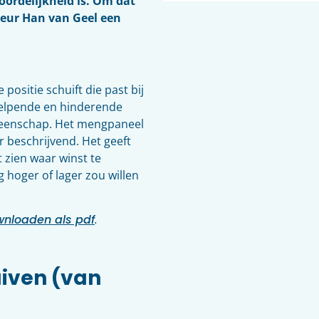
oordelijkheid is. Om dat
sseur Han van Geel een
 positie schuift die past bij
 helpende en hinderende
meenschap. Het mengpaneel
r beschrijvend. Het geeft
 zien waar winst te
ag hoger of lager zou willen
wnloaden als pdf
.
uiven (van