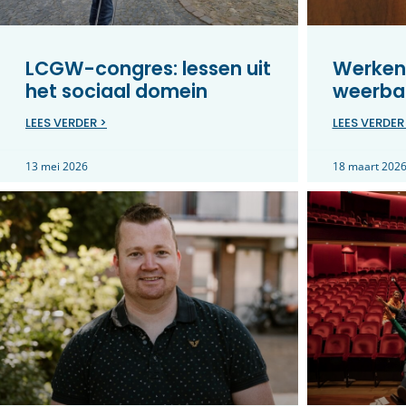
LCGW-congres: lessen uit
Werken
het sociaal domein
weerbar
LEES VERDER >
LEES VERDER
13 mei 2026
18 maart 202