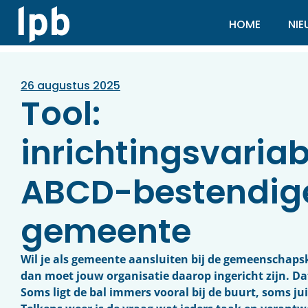
HOME
NI
26 augustus 2025
Tool:
inrichtingsvaria
ABCD-bestendig
gemeente
Wil je als gemeente aansluiten bij de gemeenschapsk
dan moet jouw organisatie daarop ingericht zijn. Da
Soms ligt de bal immers vooral bij de buurt, soms ju