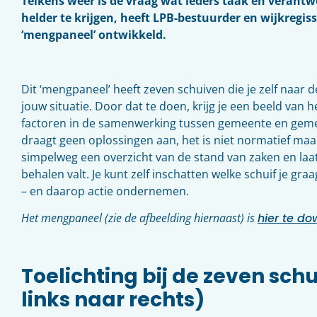
Telkens weer is de vraag wat ieders taak en verantw
helder te krijgen, heeft LPB-bestuurder en wijkregi
‘mengpaneel’ ontwikkeld.
Dit ‘mengpaneel’ heeft zeven schuiven die je zelf naar de
jouw situatie. Door dat te doen, krijg je een beeld van
factoren in de samenwerking tussen gemeente en ge
draagt geen oplossingen aan, het is niet normatief maa
simpelweg een overzicht van de stand van zaken en laat
behalen valt. Je kunt zelf inschatten welke schuif je gra
– en daarop actie ondernemen.
Het mengpaneel (zie de afbeelding hiernaast) is
hier te do
Toelichting bij de zeven sch
links naar rechts)