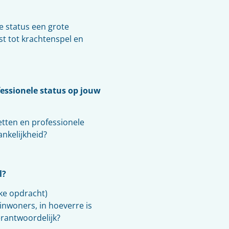
e status een grote
ist tot krachtenspel en
fessionele status op jouw
etten en professionele
ankelijkheid?
l?
jke opdracht)
inwoners, in hoeverre is
verantwoordelijk?