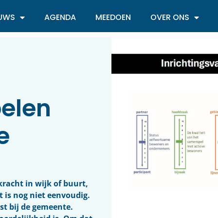
EUWS
AGENDA
MEEDOEN
OVER ONS
belen
e
racht in wijk of buurt,
t is nog niet eenvoudig.
ist bij de gemeente.