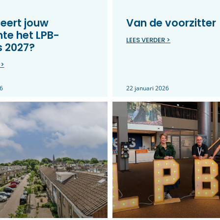
eert jouw
Van de voorzitter
te het LPB-
LEES VERDER >
s 2027?
 >
6
22 januari 2026