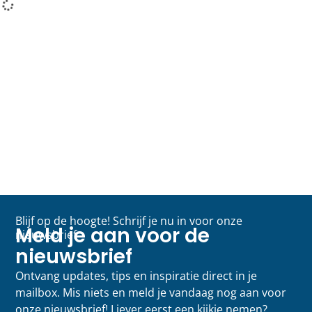
Blijf op de hoogte! Schrijf je nu in voor onze
Meld je aan voor de
nieuwsbrief
nieuwsbrief
Ontvang updates, tips en inspiratie direct in je
mailbox. Mis niets en meld je vandaag nog aan voor
onze nieuwsbrief! Liever eerst een kijkje nemen?