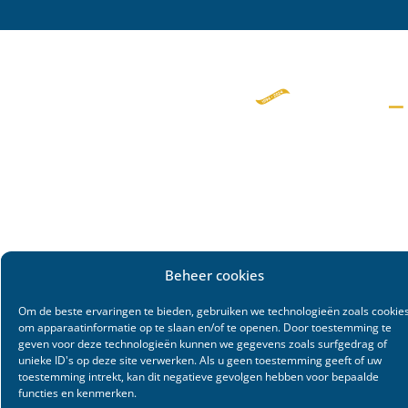
Beheer cookies
Om de beste ervaringen te bieden, gebruiken we technologieën zoals cookie
om apparaatinformatie op te slaan en/of te openen. Door toestemming te
geven voor deze technologieën kunnen we gegevens zoals surfgedrag of
unieke ID's op deze site verwerken. Als u geen toestemming geeft of uw
toestemming intrekt, kan dit negatieve gevolgen hebben voor bepaalde
functies en kenmerken.