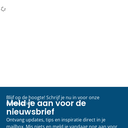
Blijf op de hoogte! Schrijf je nu in voor onze
Meld je aan voor de
nieuwsbrief
nieuwsbrief
Ontvang updates, tips en inspiratie direct in je
mailbox. Mis niets en meld je vandaag nog aan voor