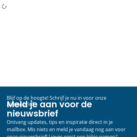
Blijf op de hoogte! Schrijf je nu in voor onze
Meld je aan voor de
nieuwsbrief
nieuwsbrief
Ontvang updates, tips en inspiratie direct in je
mailbox. Mis niets en meld je vandaag nog aan voor
onze nieuwsbrief! Liever eerst een kijkje nemen?