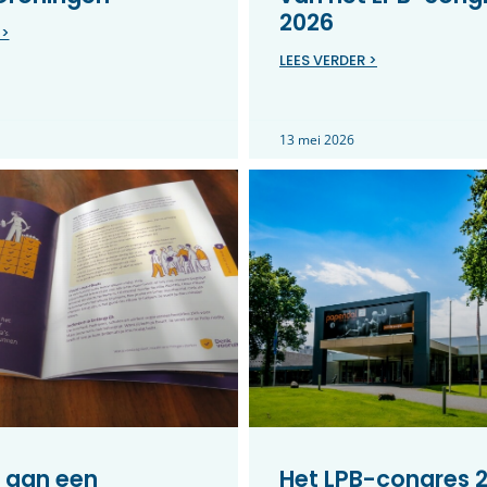
2026
 >
LEES VERDER >
13 mei 2026
 aan een
Het LPB-congres 2