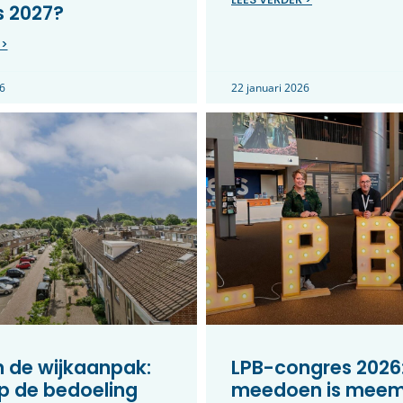
s 2027?
 >
6
22 januari 2026
in de wijkaanpak:
LPB-congres 2026
p de bedoeling
meedoen is mee