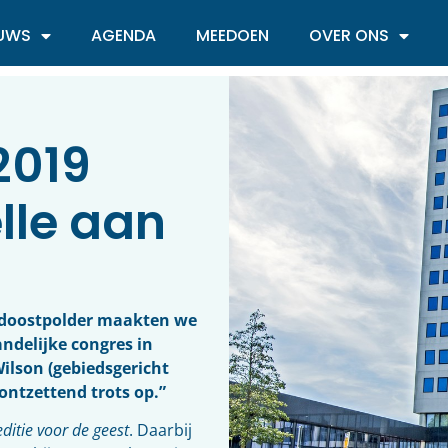
EUWS
AGENDA
MEEDOEN
OVER ONS
2019
lle aan
ordoostpolder maakten we
andelijke congres in
ilson (gebiedsgericht
 ontzettend trots op.”
ditie voor de geest
. Daarbij