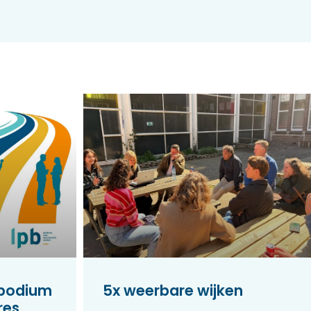
 podium
5x weerbare wijken
res