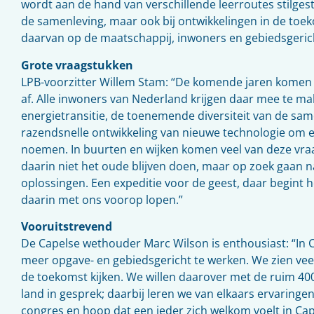
wordt aan de hand van verschillende leerroutes stilgest
de samenleving, maar ook bij ontwikkelingen in de toe
daarvan op de maatschappij, inwoners en gebiedsgeric
Grote vraagstukken
LPB-voorzitter Willem Stam: “De komende jaren komen
af. Alle inwoners van Nederland krijgen daar mee te m
energietransitie, de toenemende diversiteit van de sam
razendsnelle ontwikkeling van nieuwe technologie om e
noemen. In buurten en wijken komen veel van deze vr
daarin niet het oude blijven doen, maar op zoek gaan 
oplossingen. Een expeditie voor de geest, daar begint h
daarin met ons voorop lopen.”
Vooruitstrevend
De Capelse wethouder Marc Wilson is enthousiast: “In 
meer opgave- en gebiedsgericht te werken. We zien vee
de toekomst kijken. We willen daarover met de ruim 400
land in gesprek; daarbij leren we van elkaars ervaringen. 
congres en hoop dat een ieder zich welkom voelt in Cape