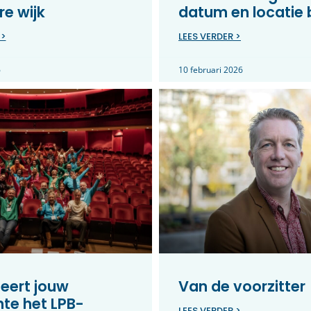
e wijk
datum en locatie
 >
LEES VERDER >
6
10 februari 2026
eert jouw
Van de voorzitter
te het LPB-
LEES VERDER >