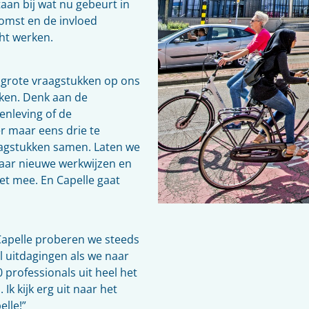
aan bij wat nu gebeurt in
komst en de invloed
ht werken.
 grote vraagstukken op ons
aken. Denk aan de
enleving of de
r maar eens drie te
aagstukken samen. Laten we
naar nieuwe werkwijzen en
et mee. En Capelle gaat
Capelle proberen we steeds
l uitdagingen als we naar
 professionals uit heel het
Ik kijk erg uit naar het
lle!”