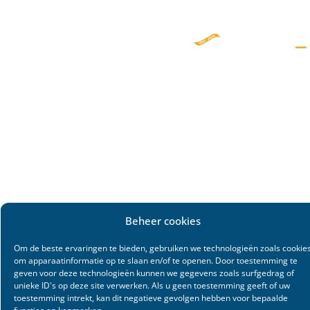
Beheer cookies
Om de beste ervaringen te bieden, gebruiken we technologieën zoals cookie
om apparaatinformatie op te slaan en/of te openen. Door toestemming te
geven voor deze technologieën kunnen we gegevens zoals surfgedrag of
unieke ID's op deze site verwerken. Als u geen toestemming geeft of uw
toestemming intrekt, kan dit negatieve gevolgen hebben voor bepaalde