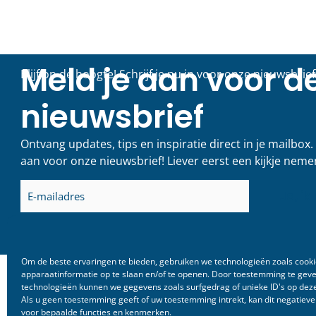
Vacature:
Gebieds
Communicatieve
slag in
Duizendpoot (6 – 8 uur
LEES VERDER
per week)
LEES VERDER >
20 juli 2026
13 mei 2026
Om de beste ervaringen te bieden, gebruiken we technologieën zoals cook
apparaatinformatie op te slaan en/of te openen. Door toestemming te gev
technologieën kunnen we gegevens zoals surfgedrag of unieke ID's op deze
Als u geen toestemming geeft of uw toestemming intrekt, kan dit negatiev
voor bepaalde functies en kenmerken.