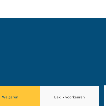
 podium
5x weerbare wijken
res
LEES VERDER >
13 mei 2026
Weigeren
Bekijk voorkeuren