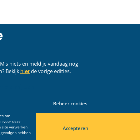
gericht aan de
Jouw idee op het
 Groningen
van het LPB-cong
2026
 >
LEES VERDER >
13 mei 2026
Beheer cookies
ies om
en voor deze
 site verwerken.
Accepteren
e gevolgen hebben