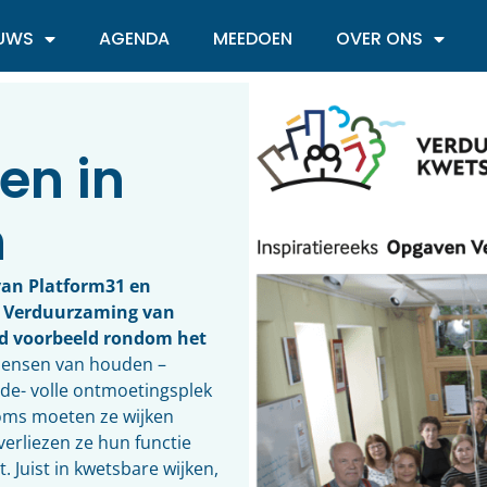
EUWS
AGENDA
MEEDOEN
OVER ONS
en in
n
van Platform31 en
 Verduurzaming van
nd voorbeeld rondom het
ensen van houden –
de- volle ontmoetingsplek
 Soms moeten ze wijken
erliezen ze hun functie
 Juist in kwetsbare wijken,