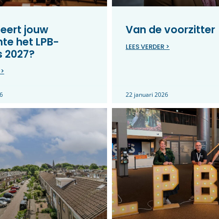
eert jouw
Van de voorzitter
te het LPB-
LEES VERDER >
s 2027?
 >
6
22 januari 2026