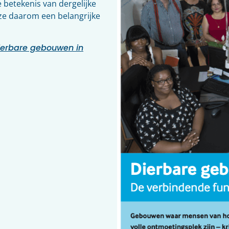
 betekenis van dergelijke
n ze daarom een belangrijke
ierbare gebouwen in