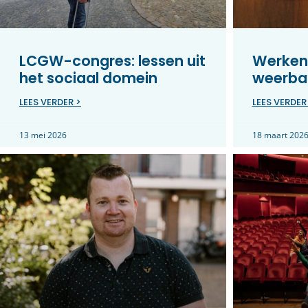
LCGW-congres: lessen uit
Werken
het sociaal domein
weerbar
LEES VERDER >
LEES VERDER
13 mei 2026
18 maart 202