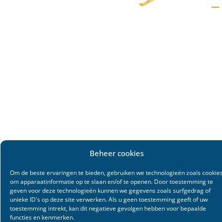
Beheer cookies
Om de beste ervaringen te bieden, gebruiken we technologieën zoals cookie
om apparaatinformatie op te slaan en/of te openen. Door toestemming te
geven voor deze technologieën kunnen we gegevens zoals surfgedrag of
unieke ID's op deze site verwerken. Als u geen toestemming geeft of uw
toestemming intrekt, kan dit negatieve gevolgen hebben voor bepaalde
functies en kenmerken.