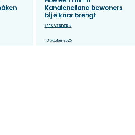
:
Hoe een tuin in
máken
Kanaleneiland bewoners
bij elkaar brengt
LEES VERDER >
13 oktober 2025
 podium
5x weerbare wijken