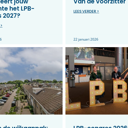
eert jouw
Van de voorzitter
te het LPB-
LEES VERDER >
s 2027?
 >
6
22 januari 2026