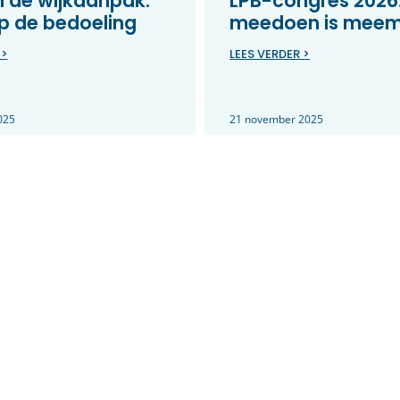
in de wijkaanpak:
LPB-congres 2026
p de bedoeling
meedoen is mee
 >
LEES VERDER >
025
21 november 2025
gericht aan de
Jouw idee op het