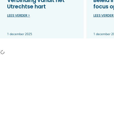
Verbinding vanuit het
Beleid 
Utrechtse hart
focus o
LEES VERDER >
LEES VERDER
1 december 2025
1 december 2
Vacature:
Gebieds