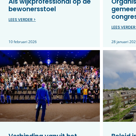
Als wijkprofessional op de
Organis
bewonersstoel
gemeen
congre
LEES VERDER >
LEES VERDER
10 februari 2026
28 januari 202