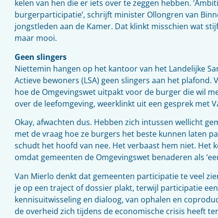
kelen van hen die er iets over te zeggen hebben. ‘Ambiti
burgerparticipatie’, schrijft minister Ollongren van Bin
jongstleden aan de Kamer. Dat klinkt misschien wat stijf
maar mooi.
Geen slingers
Niettemin hangen op het kantoor van het Landelijke 
Actieve bewoners (LSA) geen slingers aan het plafond. 
hoe de Omgevingswet uitpakt voor de burger die wil 
over de leefomgeving, weerklinkt uit een gesprek met V
Okay, afwachten dus. Hebben zich intussen wellicht ge
met de vraag hoe ze burgers het beste kunnen laten pa
schudt het hoofd van nee. Het verbaast hem niet. Het k
omdat gemeenten de Omgevingswet benaderen als ‘een
Van Mierlo denkt dat gemeenten participatie te veel zien
je op een traject of dossier plakt, terwijl participatie e
kennisuitwisseling en dialoog, van ophalen en coproduce
de overheid zich tijdens de economische crisis heeft te