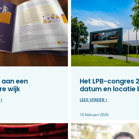
 aan een
Het LPB-congres 2
e wijk
datum en locatie
 >
LEES VERDER >
6
10 februari 2026