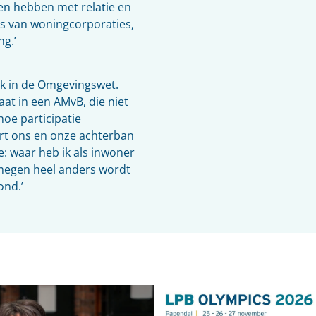
ken hebben met relatie en
rs van woningcorporaties,
g.’
lek in de Omgevingswet.
taat in een AMvB, die niet
oe participatie
art ons en onze achterban
e: waar heb ik als inwoner
jmegen heel anders wordt
ond.’