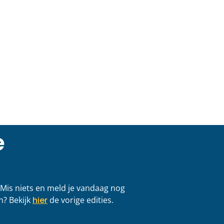
gericht aan de
Jouw idee op het
 Groningen
van het LPB-cong
2026
 >
LEES VERDER >
13 mei 2026