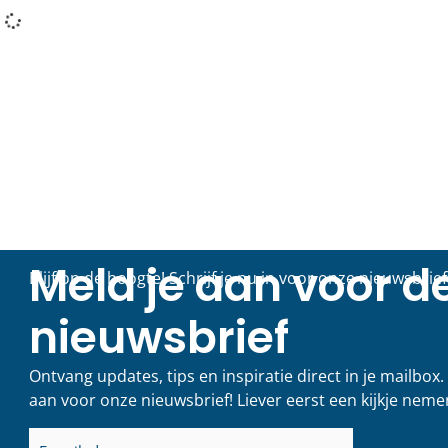
Vacature:
Gebieds
Communicatieve
slag in
Duizendpoot (6 – 8 uur
LEES VERDER
per week)
LEES VERDER >
20 juli 2026
13 mei 2026