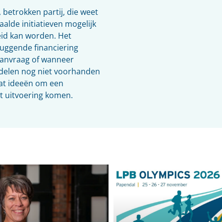
etrokken partij, die weet
alde initiatieven mogelijk
eid kan worden. Het
ggende financiering
aanvraag of wanneer
ddelen nog niet voorhanden
at ideeën om een
ot uitvoering komen.