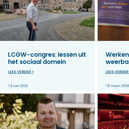
LCGW-congres: lessen uit
Werken
het sociaal domein
weerbar
LEES VERDER >
LEES VERDER
13 mei 2026
18 maart 202