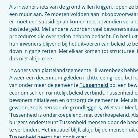
Als inwoners iets van de grond willen krijgen, lopen ze
een muur aan. Ze moeten voldoen aan inkoopvoorwaar
er moet een subsidieplan komen met bovendien veran
bestede geld. Met andere woorden: veel bewonersinitiat
procedures die overheden hebben bedacht. En het luk
hun inwoners blijvend bij het uitvoeren van beleid te be
down in gang zetten. Met elkaar komen tot structureel ka
dus niet altijd mee.
Inwoners van plattelandsgemeente Hilvarenbeek hebbe
Alweer een decennium geleden richtte een groep betr
van onder meer de gemeente
Tussenheid
op, een bew
economisch en ruimtelijk beleid verbindt. Tussenheid 
bewonersinitiatieven en ontzorgt de gemeente. Met als
gewoon, zoals een van de grondleggers, Wiet van Meel,
‘Tussenheid is onderkoepelend, niet overkoepelend. 
burgers ondersteunt Tussenheid mensen door de beno
te verbinden. Het initiatief blijft altijd bij de mensen ui
Tussenheid neemt het nooit over.