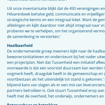
Uit onze inventarisatie blijkt dat de 450 verenigingen en
Hilvarenbeek behalve geld, communicatie en vrijwillig
strategische kennis en een integraal loket. Want de ge
afdelingen en kijkt daardoor niet altijd integraal naar v
proberen we te verhelpen, om het organiserend verm
de samenleving te versterken.’
Haalbaarheid
De ondernemende groep inwoners kijkt naar de haalba
bewonersinitiatieven en ondersteunt bij het nader uitw
een projectplan. Niet dat Tussenheid een initiatief afkeu
voorwaarde is dat een voorstel duurzaam kan worden 
oogmerk heeft, draagvlak heeft in de gemeenschap en z
voortbestaan als het uiteindelijk tot stand is gekomen.’ 
blijvend kans van slagen als er een mix van leverancier
partners betrokken is. Ook stuurt Tussenheid erop aan da
heeft met de overheid, het onderwijs, ondernemers en