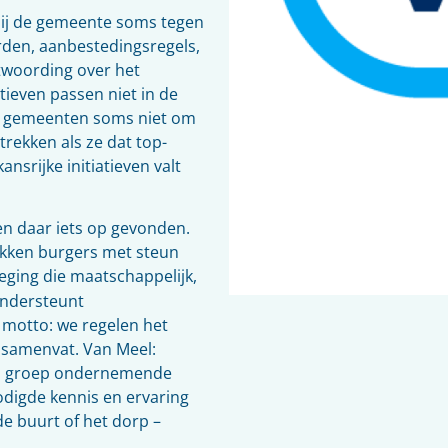
 bij de gemeente soms tegen
den, aanbestedingsregels,
twoording over het
ieven passen niet in de
t gemeenten soms niet om
trekken als ze dat top-
nsrijke initiatieven valt
n daar iets op gevonden.
okken burgers met steun
eging die maatschappelijk,
ondersteunt
 motto: we regelen het
 samenvat. Van Meel:
Als groep ondernemende
digde kennis en ervaring
t de buurt of het dorp –