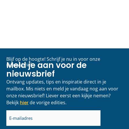
Blijf op de hoogte! Schrijf je nu in voor onze
Meld je aan voor de
nieuwsbrief
nieuwsbrief
Ontvang updates, tips en inspiratie direct in je
mailbox. Mis niets en meld je vandaag nog aan voor
onze nieuwsbrief! Liever eerst een kijkje nemen?
Bekijk
hier
de vorige edities.
E-
mailadres
(Vereist)