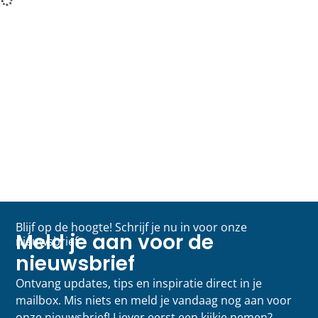
Blijf op de hoogte! Schrijf je nu in voor onze
Meld je aan voor de
nieuwsbrief
nieuwsbrief
Ontvang updates, tips en inspiratie direct in je
mailbox. Mis niets en meld je vandaag nog aan voor
onze nieuwsbrief! Liever eerst een kijkje nemen?