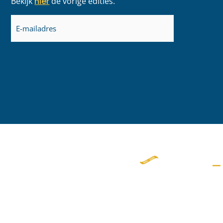
Bekijk
hier
de vorige edities.
E-
mailadres
(Vereist)