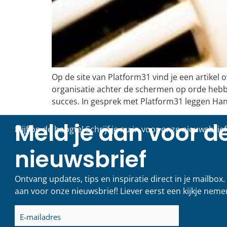
Op de site van Platform31 vind je een artike
organisatie achter de schermen op orde heb
succes. In gesprek met Platform31 leggen Hans 
Meld je aan voor d
Blijf op de hoogte! Schrijf je nu in voor onze nieuwsbrief
nieuwsbrief
Ontvang updates, tips en inspiratie direct in je mailbox
aan voor onze nieuwsbrief! Liever eerst een kijkje neme
E-
mailadres
(Vereist)