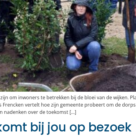
jn om inwoners te betrekken bij de bloei van de wijken. Pl
is Frencken vertelt hoe zijn gemeente probeert om de dorp
en nadenken over de toekomst […]
komt bij jou op bezoek