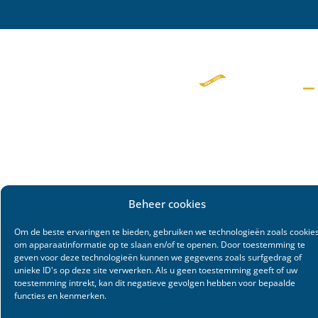
Beheer cookies
Om de beste ervaringen te bieden, gebruiken we technologieën zoals cookie
om apparaatinformatie op te slaan en/of te openen. Door toestemming te
geven voor deze technologieën kunnen we gegevens zoals surfgedrag of
unieke ID's op deze site verwerken. Als u geen toestemming geeft of uw
toestemming intrekt, kan dit negatieve gevolgen hebben voor bepaalde
functies en kenmerken.