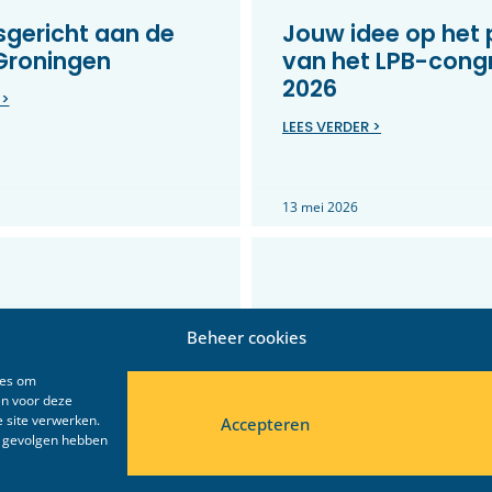
gericht aan de
Jouw idee op het
 Groningen
van het LPB-cong
2026
 >
LEES VERDER >
13 mei 2026
Beheer cookies
ies om
en voor deze
 site verwerken.
Accepteren
e gevolgen hebben