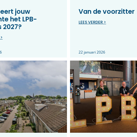
eert jouw
Van de voorzitter
te het LPB-
LEES VERDER >
s 2027?
 >
6
22 januari 2026