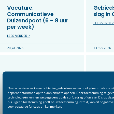
Vacature:
Gebieds
Communicatieve
slag in
Duizendpoot (6 – 8 uur
LEES VERDER
per week)
LEES VERDER >
20 juli 2026
13 mei 2026
Om de beste ervaringen te bieden, gebruiken we technologieën zoals cook
apparaatinformatie op te slaan en/of te openen. Door toestemming te gev
technologieën kunnen we gegevens zoals surfgedrag of unieke ID's op deze
Als u geen toestemming geeft of uw toestemming intrekt, kan dit negatiev
voor bepaalde functies en kenmerken.