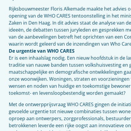
Rijksbouwmeester Floris Alkemade maakte het advies o
opening van de WHO CARES tentoonstelling in het mini
Zaken in Den Haag. In dit advies staat de analyse van 
ideeën, de debatten tussen juryleden en gesprekken met
van de aanbevelingen betreft het oprichten van een Co
waarin wordt geleerd van de inzendingen van Who Care
De urgentie van WHO CARES
Er is een inhaalslag nodig. Een nieuw hoofdstuk in de l
traditie van nauwe banden tussen volkshuisvesting en
maatschappelijke en demografische ontwikkelingen gaa
onze woonwijken. Woningen, straten en voorzieningen 
wensen en noden van huidige en toekomstige bewoner
toekomst- en levensloopbestendig worden gemaakt?
Met de ontwerpprijsvraag WHO CARES gingen de initiat
gevoelde urgentie tot nieuwe combinaties tussen won
oproep aan ontwerpers, zorgprofessionals, bestuurder
betrokkenen leverde een rijke oogst aan innovatieve o