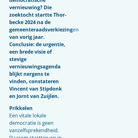
democratische
vernieuwing? Die
zoektocht startte Thor­
becke 2024 na de
gemeenteraadsverkiezingen
van vorig jaar.
Conclusie: de urgentie,
een brede visie of
stevige
vernieuwingsagenda
blijkt nergens te
vinden, constateren
Vincent van Stipdonk
en Jornt van Zuijlen.
Prikkelen
Een vitale lokale
democratie is geen
vanzelfsprekendheid.
Daarom startten we in