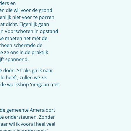
uders en
n die wij voor de grond
enlijk niet voor te porren.
t dicht. Eigenlijk gaan
 van Voorschoten in opstand
 we moeten het mét de
orheen schermde de
 ze ons in de praktijk
jft spannend.
e doen. Straks ga ik naar
d heeft, zullen we ze
ik de workshop ‘omgaan met
ij de gemeente Amersfoort
 te ondersteunen. Zonder
ar wil ik vooral heel veel
r met zijn onderzoek.”