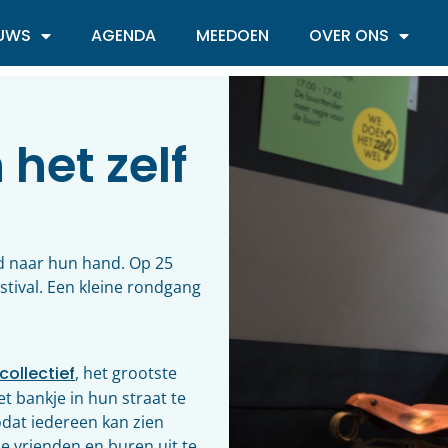
EUWS
AGENDA
MEEDOEN
OVER ONS
het zelf
ld naar hun hand. Op 25
stival. Een kleine rondgang
collectief
, het grootste
 bankje in hun straat te
odat iedereen kan zien
e vrienden en buren uit te