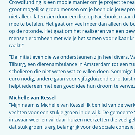
Crowdfunding is een mooie manier om je project te real
groot mogelijke groep mensen om je heen die jouw proje
niet alleen laten zien door een like op Facebook, maar 
mee te betalen. Het gaat om veel meer dan alleen de b
op de rotonde. Het gaat om het realiseren van een be
mensen eromheen met wie je het samen voor elkaar krij
raakt.”
“De initiatieven die we ondersteunen zijn heel divers. 
Tilburg, een dierenambulance in Amsterdam tot een tu
scholieren die niet weten wat ze willen doen. Sommig
euro nodig, andere gaan voor vijftigduizend euro. Juist da
helpt iedereen met een goed idee hun droom te verweze
Michelle van Kessel
“Mijn naam is Michelle van Kessel. Ik ben lid van de we
vechten voor een stukje groen in de wijk. De gemeente 
in zwaar weer en wil daar huizen neerzetten die veel g
dat stuk groen is erg belangrijk voor de sociale cohesie.