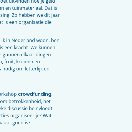
moet uitvinden hoe je geld
n en tuinmateriaal. Dat is
ssing. Zo hebben we dit jaar
 is een organisatie die
at ik in Nederland woon, ben
 is een kracht. We kunnen
e gunnen elkaar dingen.
fruit, kruiden en
s nodig om letterlijk en
workshop
crowdfunding
.
 om betrokkenheid, het
ke discussie beïnvloedt.
cties organiseer je? Wat
haupt goed is?