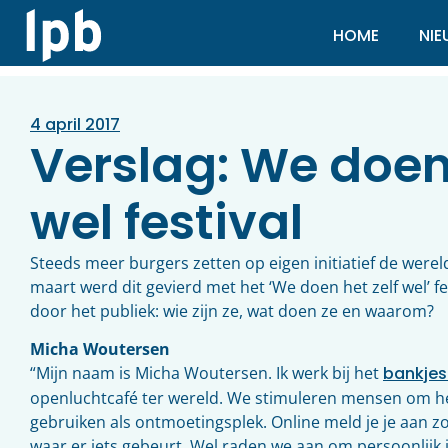
HOME
NI
4 april 2017
Verslag: We doen 
wel festival
Steeds meer burgers zetten op eigen initiatief de were
maart werd dit gevierd met het ‘We doen het zelf wel’ fe
door het publiek: wie zijn ze, wat doen ze en waarom?
Micha Woutersen
“Mijn naam is Micha Woutersen. Ik werk bij het
bankjes
openluchtcafé ter wereld. We stimuleren mensen om het
gebruiken als ontmoetingsplek. Online meld je je aan z
waar er iets gebeurt. Wel raden we aan om persoonlijk j