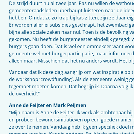
De strijd duurt nu al twee jaar. Pas nu willen de wetho
gemeenteraadsleden überhaupt luisteren naar de ideeë
hebben. Omdat ze zo krap bij kas zitten, zijn ze daar eig
Er worden allerlei subsidies geschrapt, het zwembad gaa
bijna alle sociale zaken naar nul. Toen is de bevolking
gekomen. Nu heeft de burgemeester eindelijk gezegd:
burgers gaan doen. Dat is wel een ommekeer want vo
gemeente wel met burgerparticipatie, maar informeerde
alleen maar. Misschien dat het nu anders wordt. Het bli
Vandaar dat ik deze dag aangrijp om wat inspiratie op t
de workshop ‘crowdfunding’. Als de gemeente weinig gel
tegemoet moeten komen. Dat begrijp ik. Daarna volg 
de overheid’.”
Anne de Feijter en Mark Peijmen
“Mijn naam is Anne de Feijter. Ik werk als ambtenaar b
en probeer bewonersinitiatieven op een goede manier
ze over te nemen. Vandaag heb ik geen specifiek doel ma
mensen spreken. Kennis opdoen. En ik help mijn stagiai