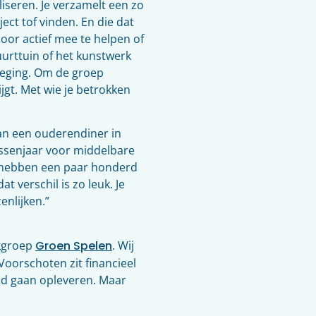
iseren. Je verzamelt een zo
ct tof vinden. En die dat
door actief mee te helpen of
uurttuin of het kunstwerk
weging. Om de groep
gt. Met wie je betrokken
Van een ouderendiner in
ssenjaar voor middelbare
e hebben een paar honderd
t verschil is zo leuk. Je
nlijken.”
rkgroep
Groen Spelen
. Wij
Voorschoten zit financieel
eld gaan opleveren. Maar