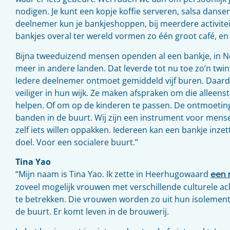
nodigen. Je kunt een kopje koffie serveren, salsa dansen
deelnemer kun je bankjeshoppen, bij meerdere activitei
bankjes overal ter wereld vormen zo één groot café, e
Bijna tweeduizend mensen openden al een bankje, in 
meer in andere landen. Dat leverde tot nu toe zo’n twi
Iedere deelnemer ontmoet gemiddeld vijf buren. Daar
veiliger in hun wijk. Ze maken afspraken om die alleen
helpen. Of om op de kinderen te passen. De ontmoeting
banden in de buurt. Wij zijn een instrument voor mens
zelf iets willen oppakken. Iedereen kan een bankje inzet
doel. Voor een socialere buurt.”
Tina Yao
“Mijn naam is Tina Yao. Ik zette in Heerhugowaard
een 
zoveel mogelijk vrouwen met verschillende culturele a
te betrekken. Die vrouwen worden zo uit hun isolement
de buurt. Er komt leven in de brouwerij.