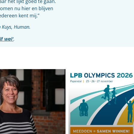
r het lijkt goed te gaan.
komen nu hier en blijven
edereen kent mij.”
n Kuys, Human.
f wel’
.