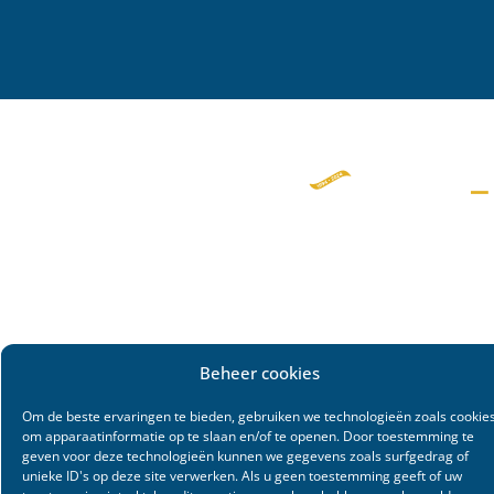
Beheer cookies
Om de beste ervaringen te bieden, gebruiken we technologieën zoals cookie
om apparaatinformatie op te slaan en/of te openen. Door toestemming te
geven voor deze technologieën kunnen we gegevens zoals surfgedrag of
unieke ID's op deze site verwerken. Als u geen toestemming geeft of uw