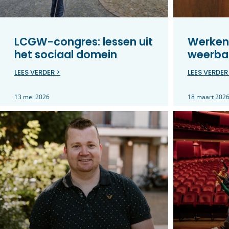
LCGW-congres: lessen uit
Werken
het sociaal domein
weerbar
LEES VERDER >
LEES VERDER
13 mei 2026
18 maart 202