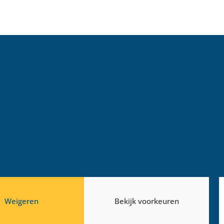
 podium
5x weerbare wijken
res
LEES VERDER >
13 mei 2026
Weigeren
Bekijk voorkeuren