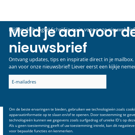
Vacature:
Gebieds
Communicatieve
slag in
Duizendpoot (6 – 8 uur
LEES VERDER
per week)
LEES VERDER >
20 juli 2026
13 mei 2026
Om de beste ervaringen te bieden, gebruiken we technologieën zoals cook
apparaatinformatie op te slaan en/of te openen. Door toestemming te gev
technologieën kunnen we gegevens zoals surfgedrag of unieke ID's op deze
Als u geen toestemming geeft of uw toestemming intrekt, kan dit negatiev
voor bepaalde functies en kenmerken.