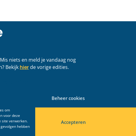
gericht aan de
Jouw idee op het
 Groningen
van het LPB-cong
2026
 >
LEES VERDER >
13 mei 2026
Beheer cookies
ies om
en voor deze
 site verwerken.
Accepteren
e gevolgen hebben