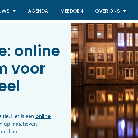
EUWS
AGENDA
MEEDOEN
OVER ONS
e: online
rm voor
eel
itie. Het is een
online
-up initiatieven
ederland.