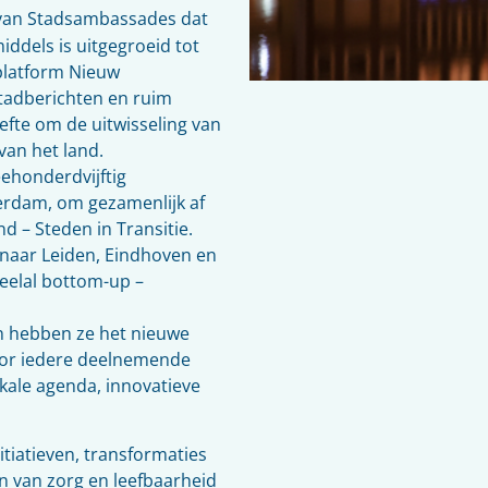
k van Stadsambassades dat
dels is uitgegroeid tot
 platform Nieuw
Stadberichten en ruim
efte om de uitwisseling van
van het land.
ehonderdvijftig
erdam, om gezamenlijk af
d – Steden in Transitie.
 naar Leiden, Eindhoven en
eelal bottom-up –
n hebben ze het nieuwe
voor iedere deelnemende
kale agenda, innovatieve
nitiatieven, transformaties
n van zorg en leefbaarheid