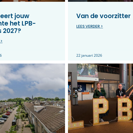
eert jouw
Van de voorzitter
te het LPB-
LEES VERDER >
s 2027?
 >
6
22 januari 2026