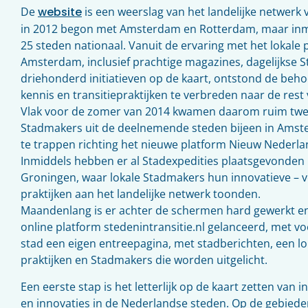
De
website
is een weerslag van het landelijke netwer
in 2012 begon met Amsterdam en Rotterdam, maar inmid
25 steden nationaal. Vanuit de ervaring met het lokale
Amsterdam, inclusief prachtige magazines, dagelijkse 
driehonderd initiatieven op de kaart, ontstond de beho
kennis en transitiepraktijken te verbreden naar de rest 
Vlak voor de zomer van 2014 kwamen daarom ruim twe
Stadmakers uit de deelnemende steden bijeen in Amst
te trappen richting het nieuwe platform Nieuw Nederlan
Inmiddels hebben er al Stadexpedities plaatsgevonden
Groningen, waar lokale Stadmakers hun innovatieve – v
praktijken aan het landelijke netwerk toonden.
Maandenlang is er achter de schermen hard gewerkt e
online platform stedenintransitie.nl gelanceerd, met 
stad een eigen entreepagina, met stadberichten, een lo
praktijken en Stadmakers die worden uitgelicht.
Een eerste stap is het letterlijk op de kaart zetten van i
en innovaties in de Nederlandse steden. Op de gebiede