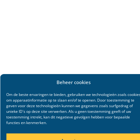
Beheer cookies
Om de beste ervaringen te bieden, gebruiken we technologieën zoals cookie
om apparaatinformatie op te slaan en/of te openen. Door toestemming te
geven voor deze technologieën kunnen we gegevens zoals surfgedrag of
unieke ID's op deze site verwerken. Als u geen toestemming geeft of uw
toestemming intrekt, kan dit negatieve gevolgen hebben voor bepaalde
functies en kenmerken.