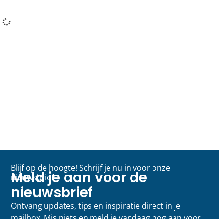
Blijf op de hoogte! Schrijf je nu in voor onze
Meld je aan voor de
nieuwsbrief
nieuwsbrief
Ontvang updates, tips en inspiratie direct in je
mailbox. Mis niets en meld je vandaag nog aan voor