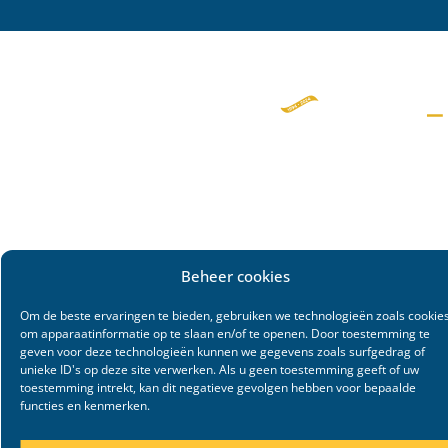
Beheer cookies
Om de beste ervaringen te bieden, gebruiken we technologieën zoals cookie
om apparaatinformatie op te slaan en/of te openen. Door toestemming te
geven voor deze technologieën kunnen we gegevens zoals surfgedrag of
unieke ID's op deze site verwerken. Als u geen toestemming geeft of uw
toestemming intrekt, kan dit negatieve gevolgen hebben voor bepaalde
functies en kenmerken.