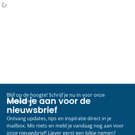
Blijf op de hoogte! Schrijf je nu in voor onze
Meld je aan voor de
nieuwsbrief
nieuwsbrief
Ontvang updates, tips en inspiratie direct in je
mailbox. Mis niets en meld je vandaag nog aan voor
onze nieuwsbrief! Liever eerst een kijkje nemen?