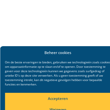
Beheer cookies
Om de beste ervaringen te bieden, gebruiken we technologieën zoals cookie
om apparaatinformatie op te slaan en/of te openen. Door toestemming te
geven voor deze technologieën kunnen we gegevens zoals surfgedrag of
unieke ID's op deze site verwerken. Als u geen toestemming geeft of uw
toestemming intrekt, kan dit negatieve gevolgen hebben voor bepaalde
functies en kenmerken.
Accepteren
Weigeren