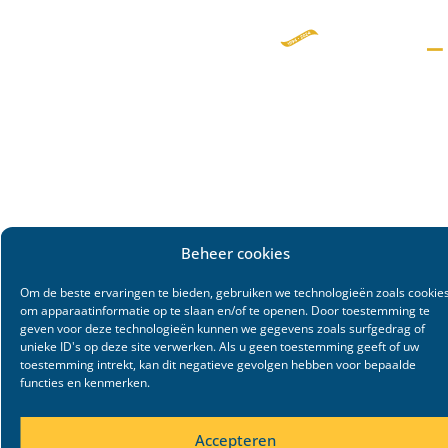
Beheer cookies
Om de beste ervaringen te bieden, gebruiken we technologieën zoals cookie
om apparaatinformatie op te slaan en/of te openen. Door toestemming te
geven voor deze technologieën kunnen we gegevens zoals surfgedrag of
unieke ID's op deze site verwerken. Als u geen toestemming geeft of uw
toestemming intrekt, kan dit negatieve gevolgen hebben voor bepaalde
functies en kenmerken.
Accepteren