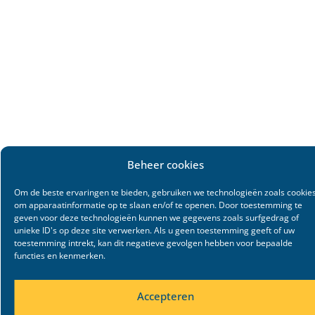
Beheer cookies
Om de beste ervaringen te bieden, gebruiken we technologieën zoals cookie
om apparaatinformatie op te slaan en/of te openen. Door toestemming te
geven voor deze technologieën kunnen we gegevens zoals surfgedrag of
unieke ID's op deze site verwerken. Als u geen toestemming geeft of uw
toestemming intrekt, kan dit negatieve gevolgen hebben voor bepaalde
functies en kenmerken.
Accepteren