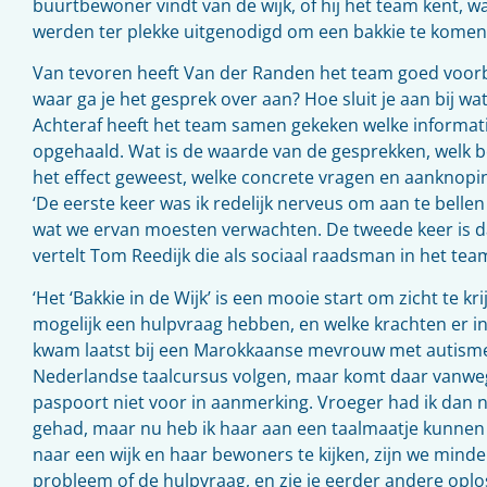
buurtbewoner vindt van de wijk, of hij het team kent, w
werden ter plekke uitgenodigd om een bakkie te komen
Van tevoren heeft Van der Randen het team goed voorber
waar ga je het gesprek over aan? Hoe sluit je aan bij wa
Achteraf heeft het team samen gekeken welke informatie
opgehaald. Wat is de waarde van de gesprekken, welk bee
het effect geweest, welke concrete vragen en aanknopi
‘De eerste keer was ik redelijk nerveus om aan te belle
wat we ervan moesten verwachten. De tweede keer is dat
vertelt Tom Reedijk die als sociaal raadsman in het team
‘Het ‘Bakkie in de Wijk’ is een mooie start om zicht te 
mogelijk een hulpvraag hebben, en welke krachten er in 
kwam laatst bij een Marokkaanse mevrouw met autisme.
Nederlandse taalcursus volgen, maar komt daar vanwe
paspoort niet voor in aanmerking. Vroeger had ik dan n
gehad, maar nu heb ik haar aan een taalmaatje kunnen
naar een wijk en haar bewoners te kijken, zijn we minde
probleem of de hulpvraag, en zie je eerder andere oplo