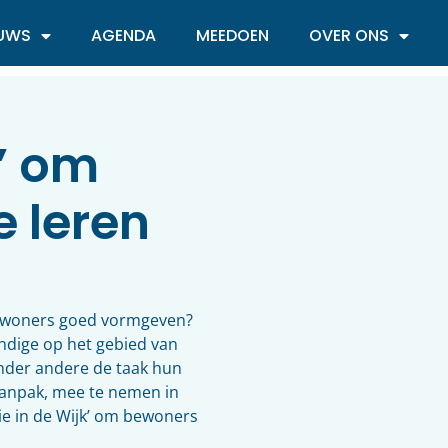
EUWS
AGENDA
MEEDOEN
OVER ONS
k’ om
e leren
bewoners goed vormgeven?
ndige op het gebied van
der andere de taak hun
aanpak, mee te nemen in
ie in de Wijk’ om bewoners