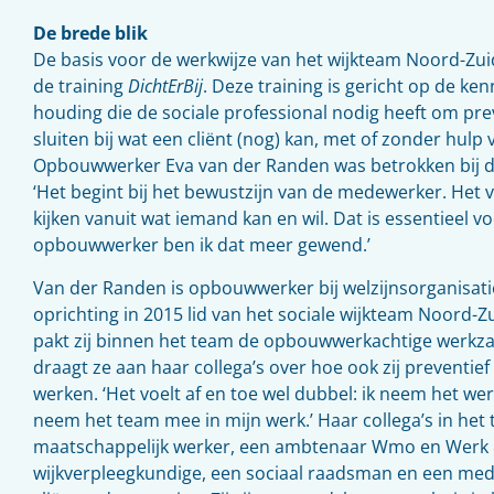
De brede blik
De basis voor de werkwijze van het wijkteam Noord-Zui
de training
DichtErBij
. Deze training is gericht op de ke
houding die de sociale professional nodig heeft om pre
sluiten bij wat een cliënt (nog) kan, met of zonder hulp 
Opbouwwerker Eva van der Randen was betrokken bij de
‘Het begint bij het bewustzijn van de medewerker. Het v
kijken vanuit wat iemand kan en wil. Dat is essentieel vo
opbouwwerker ben ik dat meer gewend.’
Van der Randen is opbouwwerker bij welzijnsorganisati
oprichting in 2015 lid van het sociale wijkteam Noord-Z
pakt zij binnen het team de opbouwwerkachtige werkza
draagt ze aan haar collega’s over hoe ook zij preventief
werken. ‘Het voelt af en toe wel dubbel: ik neem het we
neem het team mee in mijn werk.’ Haar collega’s in het 
maatschappelijk werker, een ambtenaar Wmo en Werk 
wijkverpleegkundige, een sociaal raadsman en een me