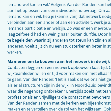
iemand wel kan en wil.’ Volgens Van der Randen kan het 
aan het oplossen van een individuele hulpvraag. Om aan
iemand kan en wil, heb je (kennis van) dat netwerk nod
verbinden aan een ander of aan een activiteit, werk je 
iemands participatie en welzijn. Zo was er een mevrou
laag zelfbeeld had en weinig naar buiten durfde. Door h
te begeleiden waarin zij anderen tot steun kan zijn en 
anderen, voelt zij zich nu een stuk sterker en beter in 
werken.
Manieren om te bouwen aan het netwerk in de wijk
Contacten leggen en een netwerk opbouwen kost tijd. O
wijkteamleden willen er tijd voor maken om met elkaar te
te gaan. Van der Randen: ‘Het is zaak dat we ons niet g
als er al structuren zijn in de wijk. In Noord-Zuid bevin
waar die nagenoeg ontbreken.’ Enerzijds zoekt het tea
professionals en vrijwilligers die contact met bewoner
Van der Randen samen met de kerken een bijeenkomst i
maken en te vertellen over de rol van het wijkteam. Oo