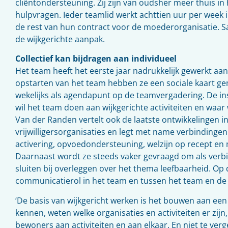
cliëntondersteuning. Zij zijn van oudsher meer thuis in 
hulpvragen. Ieder teamlid werkt achttien uur per week i
de rest van hun contract voor de moederorganisatie.
de wijkgerichte aanpak.
Collectief kan bijdragen aan individueel
Het team heeft het eerste jaar nadrukkelijk gewerkt aan d
opstarten van het team hebben ze een sociale kaart gem
wekelijks als agendapunt op de teamvergadering. De inst
wil het team doen aan wijkgerichte activiteiten en waar
Van der Randen vertelt ook de laatste ontwikkelingen i
vrijwilligersorganisaties en legt met name verbindinge
activering, opvoedondersteuning, welzijn op recept en
Daarnaast wordt ze steeds vaker gevraagd om als verb
sluiten bij overleggen over het thema leefbaarheid. Op
communicatierol in het team en tussen het team en de
‘De basis van wijkgericht werken is het bouwen aan ee
kennen, weten welke organisaties en activiteiten er zijn
bewoners aan activiteiten en aan elkaar. En niet te ver