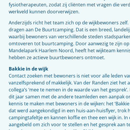
fysiotherapeuten, zodat zij cliënten met vragen die ver
werkveld kunnen doorverwijzen.
Anderzijds richt het team zich op de wijkbewoners zelf. 
dragen aan De Buurtcamping. Dat is een breed, landelijk
waarbij bewoners van verschillende steden stadsparke
omtoveren tot buurtcamping. Door aanwezig te zijn o
Mandelapark Haarlem Noord, heeft het wijkteam kenn
hebben ze actieve buurtbewoners ontmoet.
Bakkie in de wijk
Contact zoeken met bewoners is niet voor alle leden v
vanzelfsprekend of makkelijk. Van der Randen ziet het a
collega’s ‘mee te nemen in de waarde van het gesprek’
dit jaar samen met de andere teamleden een aanpak o
kennis te maken met bewoners in de wijken: het ‘Bakkie i
dat werd aangekondigd in een huis-aan-huisflyer, trok 
campingtafeltje en kannen koffie en thee een wijk in. In
aangebeld om zich voor te stellen en het gesprek aan t