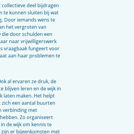
collectieve deel bijdragen
 te kunnen sluiten bij wat
ig. Door iemands wens te
aan het vergroten van
w die door schulden een
aar naar vrijwilligerswerk
als vraagbaak fungeert voor
staat aan haar problemen te
ok al ervaren ze druk, de
 blijven leren en de wijk in
ek laten maken. Het helpt
dt zich een aantal buurten
m verbinding met
s hebben. Zo organiseert
n de wijk om kennis te
k zijn er bijeenkomsten met