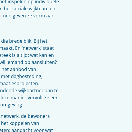
het inspelen op individuele
n het sociale wijkteam en
 Samen geven ze vorm aan
ie brede blik. Bij het
aakt. En ‘netwerk’ staat
eek is altijd: wat kan en
 wil iemand op aansluiten?
n het aanbod van
n met dagbesteding,
 maatjesprojecten.
indende wijkpartner aan te
 deze manier vervult ze een
 omgeving.
n netwerk, de bewoners
, het koppelen van
geten: aandacht voor wat