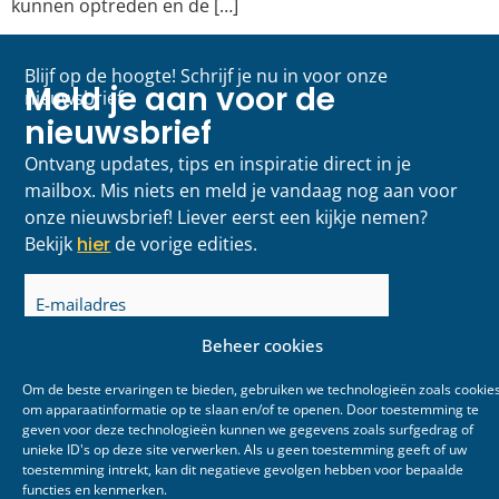
kunnen optreden en de […]
Blijf op de hoogte! Schrijf je nu in voor onze
Meld je aan voor de
nieuwsbrief
nieuwsbrief
Ontvang updates, tips en inspiratie direct in je
mailbox. Mis niets en meld je vandaag nog aan voor
onze nieuwsbrief! Liever eerst een kijkje nemen?
Bekijk
hier
de vorige edities.
E-
mailadres
(Vereist)
Beheer cookies
Om de beste ervaringen te bieden, gebruiken we technologieën zoals cookie
om apparaatinformatie op te slaan en/of te openen. Door toestemming te
geven voor deze technologieën kunnen we gegevens zoals surfgedrag of
unieke ID's op deze site verwerken. Als u geen toestemming geeft of uw
toestemming intrekt, kan dit negatieve gevolgen hebben voor bepaalde
functies en kenmerken.