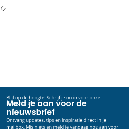
Blijf op de hoogte! Schrijf je nu in voor onze
Meld je aan voor de
nieuwsbrief
nieuwsbrief
Ontvang updates, tips en inspiratie direct in je
mailbox. Mis niets en meld je vandaag nog aan voor