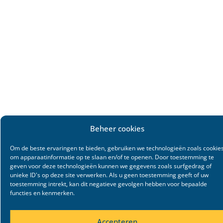
Beheer cookies
Om de beste ervaringen te bieden, gebruiken we technologieën zoals cookie
om apparaatinformatie op te slaan en/of te openen. Door toestemming te
geven voor deze technologieën kunnen we gegevens zoals surfgedrag of
unieke ID's op deze site verwerken. Als u geen toestemming geeft of uw
toestemming intrekt, kan dit negatieve gevolgen hebben voor bepaalde
functies en kenmerken.
Accepteren