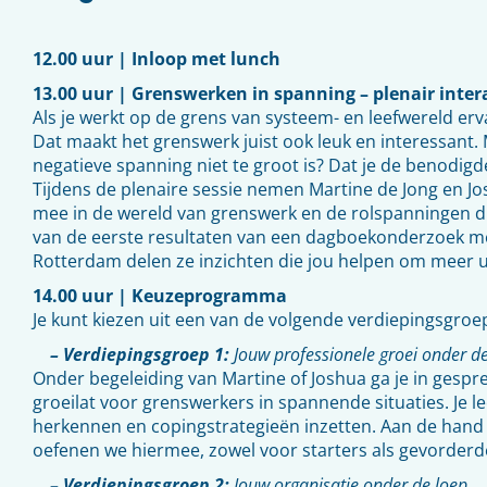
12.00 uur | Inloop met lunch
13.00 uur | Grenswerken in spanning – plenair inte
Als je werkt op de grens van systeem- en leefwereld erv
Dat maakt het grenswerk juist ook leuk en interessant.
negatieve spanning niet te groot is? Dat je de benodigd
Tijdens de plenaire sessie nemen Martine de Jong en J
mee in de wereld van grenswerk en de rolspanningen di
van de eerste resultaten van een dagboekonderzoek me
Rotterdam delen ze inzichten die jou helpen om meer ui
14.00 uur | Keuzeprogramma
Je kunt kiezen uit een van de volgende verdiepingsgroe
– Verdiepingsgroep 1:
Jouw professionele groei onder d
Onder begeleiding van Martine of Joshua ga je in gesp
groeilat voor grenswerkers in spannende situaties. Je l
herkennen en copingstrategieën inzetten. Aan de han
oefenen we hiermee, zowel voor starters als gevorderd
– Verdiepingsgroep 2:
Jouw organisatie onder de loep