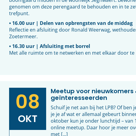
boomgaard midden in de woonwijk Seghwaert. Bewoners
genomen om deze perengaard te behouden en in te zett
trefpunt.
• 16.00 uur | Delen van opbrengsten van de middag
Reflectie en afsluiting door Ronald Weerwag, wethoude
Zoetermeer.
• 16.30 uur | Afsluiting met borrel
Met alle ruimte om te netwerken en met elkaar door te
Meetup voor nieuwkomers 
08
geïnteresseerden
Schuif je net aan bij het LPB? Of ben
je je af wat er allemaal gebeurt binn
OKT
oktober kun je onder lunchtijd – van 
online meetup. Daar hoor je meer ov
met […]