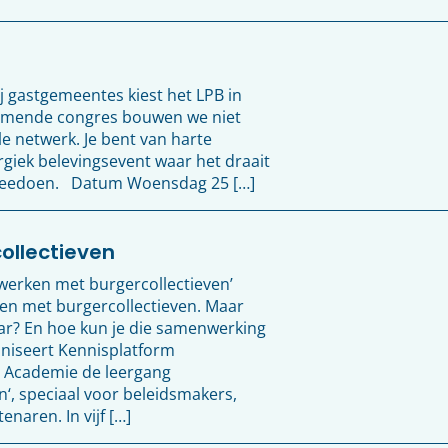
j gastgemeentes kiest het LPB in
komende congres bouwen we niet
 netwerk. Je bent van harte
giek belevingsevent waar het draait
meedoen. Datum Woensdag 25 […]
llectieven
werken met burgercollectieven’
n met burgercollectieven. Maar
aar? En hoe kun je die samenwerking
aniseert Kennisplatform
 Academie de leergang
‘, speciaal voor beleidsmakers,
aren. In vijf […]