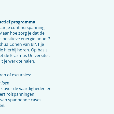
ractief programma
aar je continu spanning.
 Maar hoe zorg je dat de
e positieve energie houdt?
oshua Cohen van BINT je
e hierbij horen. Op basis
t de Erasmus Universiteit
t je werk te halen.
pen of excursies:
e loep
rek over de vaardigheden en
eert rolspanningen
d van spannende cases
en.