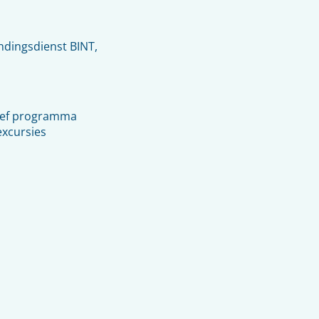
ndingsdienst BINT,
tief programma
xcursies