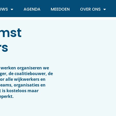
EUWS
AGENDA
MEEDOEN
OVER ONS
omst
rs
t werken organiseren we
er, de coalitiebouwer, de
r alle wijkwerkers en
teams, organisaties en
t is kosteloos maar
eperkt.