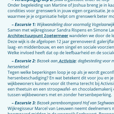
Onder begeleiding van Martine of Joshua breng je in kaa
condities voor grenswerk in jouw eigen organisatie. Je 
waarmee je je organisatie helpt om grenswerk beter mo
– Excursie 1:
Wijkwandeling door voormalig Vogelaarwijk
Samen met wijkregisseur Sandra Rispens en Simone La
Architectuurpunt Zoetermeer
wandelen we door de le
Deze wijk is de afgelopen 12 jaar gerenoveerd: galerijfl
laag- en middenbouw, en een singel en sociale voorzi
Welke invloed heeft dat op de leefbaarheid en de social
– Excursie 2:
Bezoek aan
Activisie
: dagbesteding voor 
hersenletsel
Tegen welke beperkingen loop je op als je wordt gecon
hersenbeschadiging? En wat betekent dit voor jou en j
wijkbewoners kunnen voor dit thema terecht bij Activis
een theetuin en een stroopwafel- en chocolademakerij e
tussen wijkbewoners met en zonder hersenbeperking.
– Excursie 3:
Bezoek perenboomgaard Hof van Seghwaer
Wijkregisseur Marcel van Leeuwen neemt deelnemers m