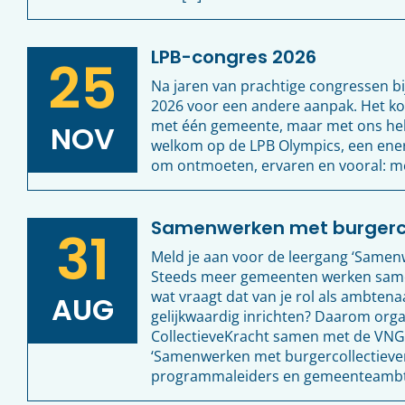
LPB-congres 2026
25
Na jaren van prachtige congressen bi
2026 voor een andere aanpak. Het 
met één gemeente, maar met ons hele
NOV
welkom op de LPB Olympics, een ener
om ontmoeten, ervaren en vooral: 
Samenwerken met burgerco
31
Meld je aan voor de leergang ‘Samen
Steeds meer gemeenten werken same
wat vraagt dat van je rol als ambten
AUG
gelijkwaardig inrichten? Daarom org
CollectieveKracht samen met de VNG
‘Samenwerken met burgercollectieven
programmaleiders en gemeenteambten