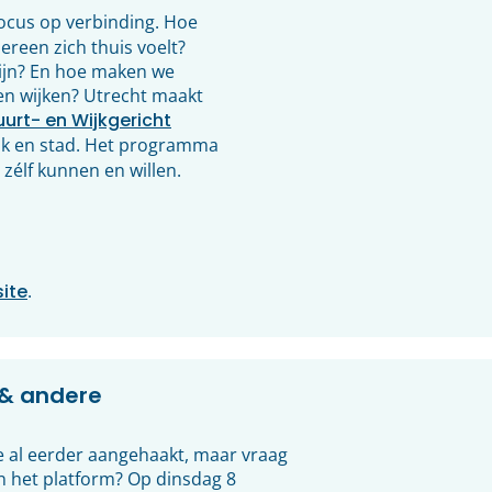
ocus op verbinding. Hoe
reen zich thuis voelt?
zijn? En hoe maken we
en wijken? Utrecht maakt
urt- en Wijkgericht
ijk en stad. Het programma
 zélf kunnen en willen.
ite
.
& andere
 je al eerder aangehaakt, maar vraag
en het platform? Op dinsdag 8