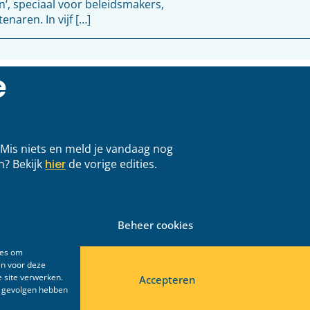
‘, speciaal voor beleidsmakers,
aren. In vijf […]
e
. Mis niets en meld je vandaag nog
n? Bekijk
hier
de vorige edities.
Beheer cookies
ies om
en voor deze
 site verwerken.
Accepteren
e gevolgen hebben