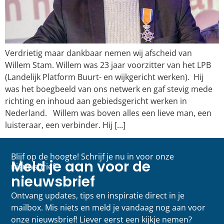
Verdrietig maar dankbaar nemen wij afscheid van
Willem Stam. Willem was 23 jaar voorzitter van het LPB
(Landelijk Platform Buurt- en wijkgericht werken). Hij
was het boegbeeld van ons netwerk en gaf stevig mede
richting en inhoud aan gebiedsgericht werken in
Nederland. Willem was boven alles een lieve man, een
luisteraar, een verbinder. Hij […]
Blijf op de hoogte! Schrijf je nu in voor onze
Meld je aan voor de
nieuwsbrief
nieuwsbrief
Ontvang updates, tips en inspiratie direct in je
mailbox. Mis niets en meld je vandaag nog aan voor
onze nieuwsbrief! Liever eerst een kijkje nemen?