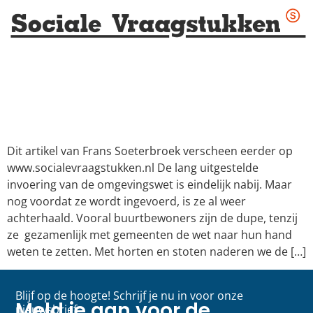
Dit artikel van Frans Soeterbroek verscheen eerder op
www.socialevraagstukken.nl De lang uitgestelde
invoering van de omgevingswet is eindelijk nabij. Maar
nog voordat ze wordt ingevoerd, is ze al weer
achterhaald. Vooral buurtbewoners zijn de dupe, tenzij
ze gezamenlijk met gemeenten de wet naar hun hand
weten te zetten. Met horten en stoten naderen we de […]
Blijf op de hoogte! Schrijf je nu in voor onze
Meld je aan voor de
nieuwsbrief