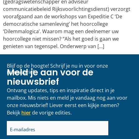
(gedragswetenschapper en adviseur
communicatiebeleid Rijksvoorlichtingsdienst) verzorgt
voorafgaand aan de workshops van Expeditie C ‘De
democratische samenleving’ het hoorcollege
‘Dilemmalogica’. Waarom mag een deelnemer uw
hoorcollege niet missen? “Als het goed is gaan we
genieten van tegenspel. Onderwerp van […]
Blijf op de hoogte! Schrijf je nu in voor onze
Meld je aan voor de
nieuwsbrief
nieuwsbrief
Ontvang updates, tips en inspiratie direct in je
mailbox. Mis niets en meld je vandaag nog aan voor
onze nieuwsbrief! Liever eerst een kijkje nemen?
Bekijk
hier
de vorige edities.
E-
mailadres
(Vereist)