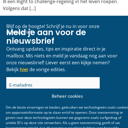
III een Right to challenge-regeling in het leven roepen.
Volgens dat […]
Blijf op de hoogte! Schrijf je nu in voor onze
Meld je aan voor de
nieuwsbrief
nieuwsbrief
Ontvang updates, tips en inspiratie direct in je
mailbox. Mis niets en meld je vandaag nog aan voor
onze nieuwsbrief! Liever eerst een kijkje nemen?
Bekijk
hier
de vorige edities.
E-
mailadres
(Vereist)
Beheer cookies
Om de beste ervaringen te bieden, gebruiken we technologieën zoals cookie
om apparaatinformatie op te slaan en/of te openen. Door toestemming te
geven voor deze technologieën kunnen we gegevens zoals surfgedrag of
unieke ID's op deze site verwerken. Als u geen toestemming geeft of uw
toestemming intrekt, kan dit negatieve gevolgen hebben voor bepaalde